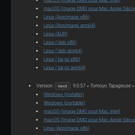
macOS (Image DMG pour Mac Intel)
macOS (Image DMG pour Mac Apple Silico
Linux (AppImage x86)
Linux (AppImage arm64)
Linux (AUR)
Linux (.deb x86)
Linux (.deb arm64)
Linux (.tar.gz x86)
Linux (.tar.gz arm64)
Version
9.0.57 «
Tomoyo Tapageuse
» 
next
Windows (Installer)
Windows (portable)
macOS (Image DMG pour Mac Intel)
macOS (Image DMG pour Mac Apple Silico
Linux (AppImage x86)