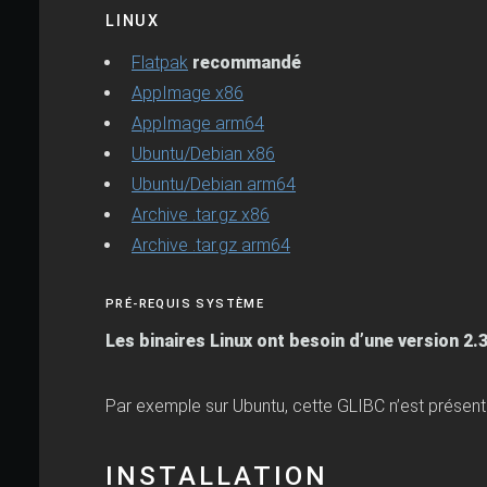
LINUX
Flatpak
recommandé
AppImage x86
AppImage arm64
Ubuntu/Debian x86
Ubuntu/Debian arm64
Archive .tar.gz x86
Archive .tar.gz arm64
PRÉ-REQUIS SYSTÈME
Les binaires Linux ont besoin d’une version 2.
Par exemple sur Ubuntu, cette GLIBC n’est présente
INSTALLATION