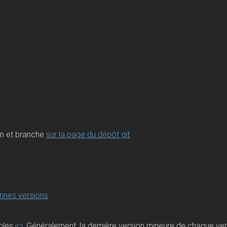
on et branche
sur la page du dépôt git
.
ennes versions
.
ibles
ici
. Généralement, la dernière version mineure de chaque ve