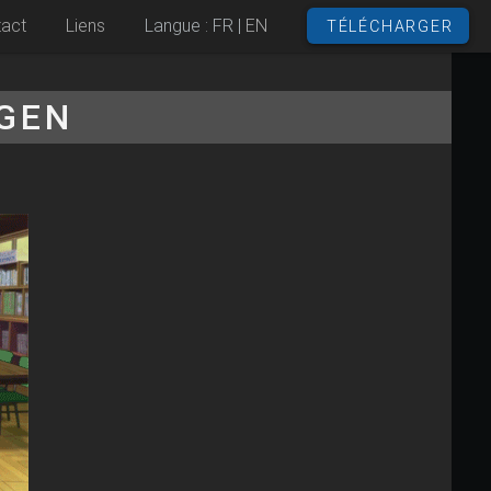
act
Liens
Langue :
FR
|
EN
TÉLÉCHARGER
GEN