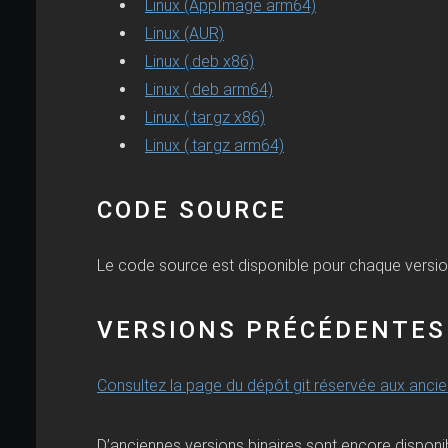
Linux (AppImage arm64)
Linux (AUR)
Linux (.deb x86)
Linux (.deb arm64)
Linux (.tar.gz x86)
Linux (.tar.gz arm64)
CODE SOURCE
Le code source est disponible pour chaque versi
VERSIONS PRÉCÉDENTES
Consultez la page du dépôt git réservée aux anci
D’anciennes versions binaires sont encore dispon